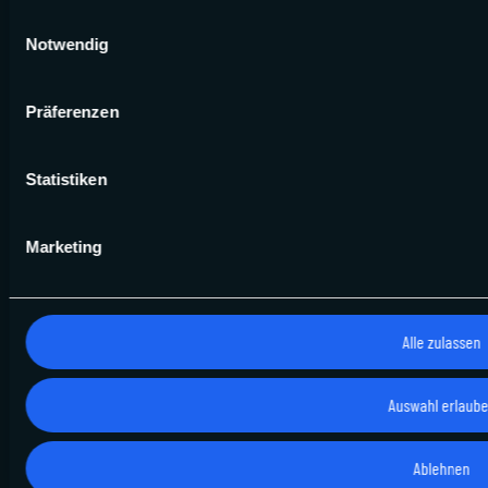
Fragen & Antworten
Einwilligungsauswahl
Notwendig
Anreise
Ferienkalender
Infos für neue Eigentümer
Präferenzen
Newsletter
Versicherungsvertrag widerrufen
Statistiken
RECHTLICHES
Marketing
Impressum
Datenschutz
AGB
Alle zulassen
Datenschutzeinstellungen
Auswahl erlaub
SICHER BUCHEN MIT KÄUFERSCHUTZ
Ablehnen