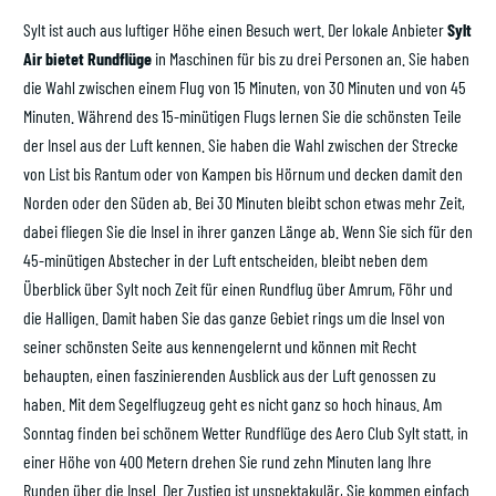
Sylt ist auch aus luftiger Höhe einen Besuch wert. Der lokale Anbieter
Sylt
Air bietet Rundflüge
in Maschinen für bis zu drei Personen an. Sie haben
die Wahl zwischen einem Flug von 15 Minuten, von 30 Minuten und von 45
Minuten. Während des 15-minütigen Flugs lernen Sie die schönsten Teile
der Insel aus der Luft kennen. Sie haben die Wahl zwischen der Strecke
von List bis Rantum oder von Kampen bis Hörnum und decken damit den
Norden oder den Süden ab. Bei 30 Minuten bleibt schon etwas mehr Zeit,
dabei fliegen Sie die Insel in ihrer ganzen Länge ab. Wenn Sie sich für den
45-minütigen Abstecher in der Luft entscheiden, bleibt neben dem
Überblick über Sylt noch Zeit für einen Rundflug über Amrum, Föhr und
die Halligen. Damit haben Sie das ganze Gebiet rings um die Insel von
seiner schönsten Seite aus kennengelernt und können mit Recht
behaupten, einen faszinierenden Ausblick aus der Luft genossen zu
haben. Mit dem Segelflugzeug geht es nicht ganz so hoch hinaus. Am
Sonntag finden bei schönem Wetter Rundflüge des Aero Club Sylt statt, in
einer Höhe von 400 Metern drehen Sie rund zehn Minuten lang Ihre
Runden über die Insel. Der Zustieg ist unspektakulär, Sie kommen einfach