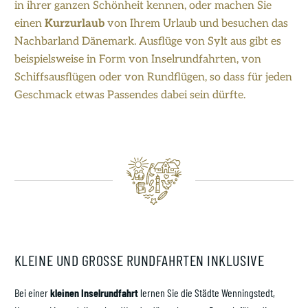
in ihrer ganzen Schönheit kennen, oder machen Sie
einen
Kurzurlaub
von Ihrem Urlaub und besuchen das
Nachbarland Dänemark. Ausflüge von Sylt aus gibt es
beispielsweise in Form von Inselrundfahrten, von
Schiffsausflügen oder von Rundflügen, so dass für jeden
Geschmack etwas Passendes dabei sein dürfte.
Kontakt
Service-Team
Reisewunsch
Über uns
KLEINE UND GROSSE RUNDFAHRTEN INKLUSIVE
Unsere Philosophie
SAS ist grün
Bei einer
kleinen Inselrundfahrt
lernen Sie die Städte Wenningstedt,