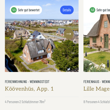
Sehr gut bewertet
Details
Sehr gut b
4.4
4.6
Next
FERIENWOHNUNG · WENNINGSTEDT
FERIENHAUS · WENN
Köövenhüs, App. 1
Lille Mage
4 Personen
·
2 Schlafzimmer
·
78m²
8 Personen
·
4 Schlaf