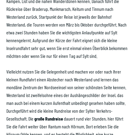
Kampen, List und die nahen Wanderdünen kennen. Danach führt die
Gastgeber werden
Rückreise über Braderup, Munkmarsch, Keitum und Tinnum nach
Westerland zurück. Startpunkt der Reise ist jeweils der Bahnhof
Westerland, die Touren werden von März bis Oktober durchgeführt. Nach
etwa zwei Stunden haben Sie die wichtigsten Anlaufpunkte auf Sylt
kennengelernt. Aufgrund der Kürze der Fahrt eignet sich die kleine
Inselrundfahrt sehr gut, wenn Sie erst einmal einen Überblick bekommen
möchten oder wenn Sie nur für einen Tag auf Sylt sind.
Vielleicht nutzen Sie die Gelegenheit und machen vor oder nach Ihrer
kleinen Rundfahrt einen Abstecher nach Westerland und lernen das
mondäne Zentrum der Nordseeinsel von seiner schönsten Seite kennen.
Westerland ist zweifelsohne eines der Aushängeschilder der Insel, das
man auch bei einem kurzen Aufenthalt unbedingt gesehen haben sollte.
Durchgeführt wird die kleine Rundreise von der Sylter Verkehrs-
Gesellschaft. Die
große Rundreise
dauert rund vier Stunden, hier führt
Sie die Fahrt weiter über Rantum nach Hörnum. Dort erleben Sie die
Hörnum Odde kennen, und es besteht die Möglichkeit, eine kurze