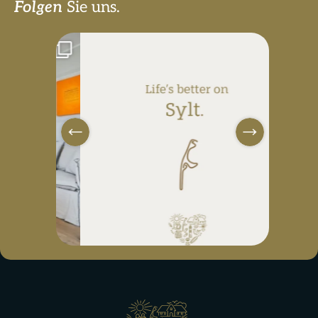
Folgen
Sie uns.
sylterappartementservice
Juli 20