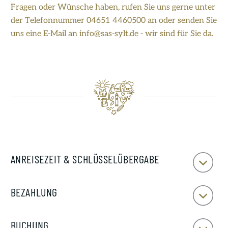
Fragen oder Wünsche haben, rufen Sie uns gerne unter
der Telefonnummer 04651 4460500 an oder senden Sie
uns eine E-Mail an
info@sas-sylt.de
- wir sind für Sie da.
Kontakt
Service-Team
ANREISEZEIT & SCHLÜSSELÜBERGABE
Reisewunsch
Über uns
Bei uns können Sie bequem an 7 Tagen in der Woche an 24 h anreisen –
BEZAHLUNG
Unsere Philosophie
Dank des SAS-Schlüsselsafes: Keine Fixierung auf Anreise-
Wochenenden oder Anreise während der Bürozeiten! Ihren
SAS ist grün
Ihren Gesamtmietpreis zahlen Sie vor Reiseantritt. Bitte haben Sie
BUCHUNG
Domizilschlüssel erhalten Sie in unserer Wenningstedter Dependance. 7