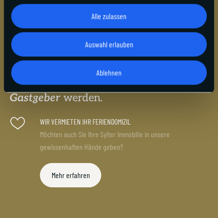
Mo - Sa: 09:00 - 17:00 Uhr
Alle zulassen
SCHREIBEN SIE UNS AN
info@sas-sylt.de
Auswahl erlauben
ANREISE
Täglich 24 Stunden möglich
Ablehnen
Gastgeber
werden.
WIR VERMIETEN IHR FERIENDOMIZIL
Möchten auch Sie Ihre Sylter Immobilie in unsere
gewissenhaften Hände geben?
Mehr erfahren