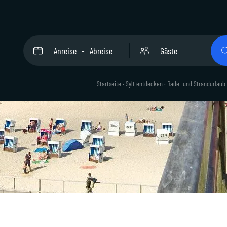
Anreise
Abreise
Gäste
Startseite
·
Sylt entdecken
·
Bade- und Strandurlaub