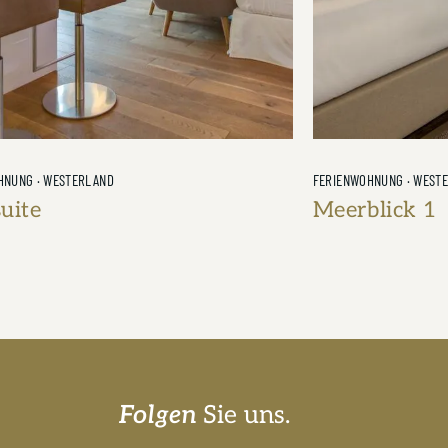
HNUNG · WESTERLAND
FERIENWOHNUNG · WEST
lick 1
Dünen & Mee
Dünenloung
0 Schlafzimmer
38m²
1 Badezimmer
4 Personen
2 Schlafzimmer
Folgen
Sie uns.