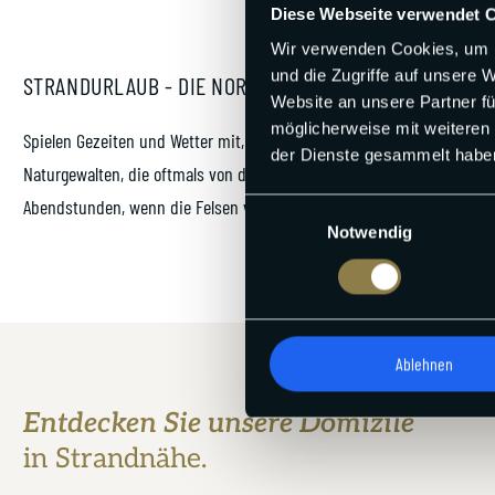
Diese Webseite verwendet 
Wir verwenden Cookies, um I
und die Zugriffe auf unsere 
STRANDURLAUB - DIE NORDSEE AM WESTSTRAND GENIE
Website an unsere Partner fü
möglicherweise mit weiteren
Spielen Gezeiten und Wetter mit, ist der Weststrand ebenfalls perfe
der Dienste gesammelt habe
Naturgewalten, die oftmals von der offenen See heranbrausen, sollt
Abendstunden, wenn die Felsen von der Sonne in ein unvergleichlich
Einwilligungsauswahl
Notwendig
Ablehnen
Entdecken Sie unsere Domizile
in Strandnähe.