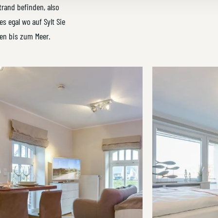
rand befinden, also
es egal wo auf Sylt Sie
ten bis zum Meer.