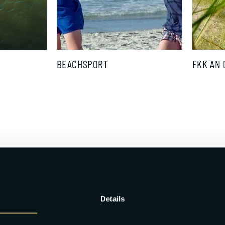
BEACHSPORT
FKK AN DE
Details