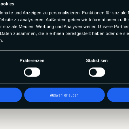
Cookies
nhalte und Anzeigen zu personalisieren, Funktionen für soziale
Website zu analysieren. Außerdem geben wir Informationen zu I
SSEN
r soziale Medien, Werbung und Analysen weiter. Unsere Partner
 Daten zusammen, die Sie ihnen bereitgestellt haben oder die s
kt geeignet, um sich in der Brandung der Nordsee abzukühlen. Selbstverst
n.
en Sie nicht unterschätzen. Dann lohnt sich ein Ausflug zum Roten Klif
es Rot getaucht werden.
Präferenzen
Statistiken
Auswahl erlauben