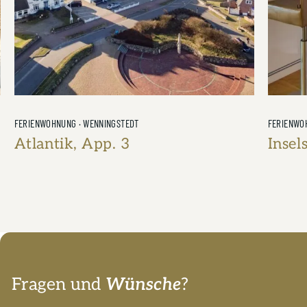
FERIENWOHNUNG · WESTERLAND
FERIENWO
Inselsuite
Meerb
2 Personen
0 Schlafzimmer
46m²
1 Badezimmer
2 Personen
Fragen und
Wünsche
?