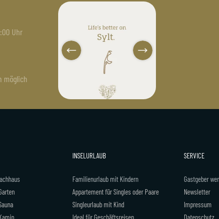
ppartementservice
sylterappartementservice
sylterappartementse
Aug. 4
Juli 20
Juli 19
7:00 Uhr
n möglich
INSELURLAUB
SERVICE
dachhaus
Familienurlaub mit Kindern
Gastgeber we
Garten
Appartement für Singles oder Paare
Newsletter
 Sauna
Singleurlaub mit Kind
Impressum
 Kamin
Ideal für Geschäftsreisen
Datenschutz