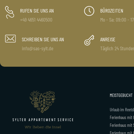
syltera
RUFEN SIE UNS AN
BÜROZEITEN
+49 4651 4460500
Mo - Sa: 09:00 - 1
SCHREIBEN SIE UNS AN
ANREISE
info@sas-sylt.de
Täglich 24 Stunde
MEISTGEBUCHT
Urlaub im Reet
Ferienhaus mit 
Ferienhaus mit
Ferienhaus mit