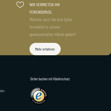
WIR VERMIETEN IHR
rvice
sylterappartementservice
sylterappartementservice
Juli 18
Juli 15
FERIENDOMIZIL
Möchten auch Sie Ihre Sylter
Immobilie in unsere
gewissenhaften Hände geben?
Mehr erfahren
Sicher buchen mit Käuferschutz
rden