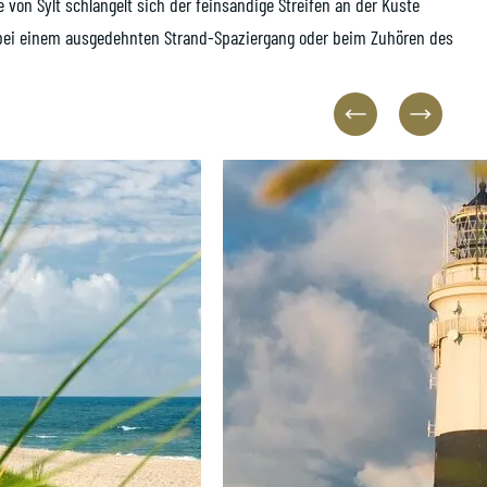
e von Sylt schlängelt sich der feinsandige Streifen an der Küste
. bei einem ausgedehnten Strand-Spaziergang oder beim Zuhören des