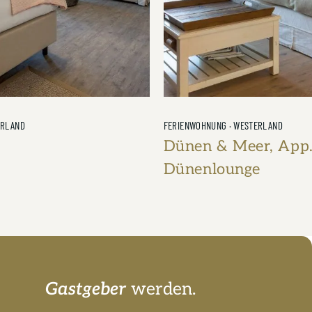
ERLAND
FERIENWOHNUNG · WESTERLAND
r, App. 10
Strandresidenz, Wo
e
Langeneß
60m²
1 Badezimmer
4 Personen
2 Schlafzimmer
75m²
1 Badezim
Gastgeber
werden.