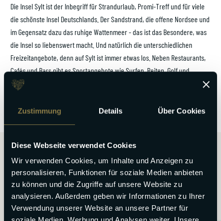
Die Insel Sylt ist der Inbegriff für Strandurlaub, Promi-Treff und für viele
die schönste Insel Deutschlands. Der Sandstrand, die offene Nordsee und
im Gegensatz dazu das ruhige Wattenmeer - das ist das Besondere, was
die Insel so liebenswert macht. Und natürlich die unterschiedlichen
Freizeitangebote, denn auf Sylt ist immer etwas los. Neben Restaurants,
Cafés und Bars gibt es Sportangebote wie Surfen, Reiten, Golf und
Wellness. Aber auch Konzerte, Ausstellungen sowie verschiedene
Kulturveranstaltungen finden das ganze Jahr über statt.
Zustimmung
Details
Über Cookies
Diese Webseite verwendet Cookies
Wir verwenden Cookies, um Inhalte und Anzeigen zu
personalisieren, Funktionen für soziale Medien anbieten
Entdecken Sie unsere Domizile
zu können und die Zugriffe auf unsere Website zu
analysieren. Außerdem geben wir Informationen zu Ihrer
Verwendung unserer Website an unsere Partner für
soziale Medien, Werbung und Analysen weiter. Unsere