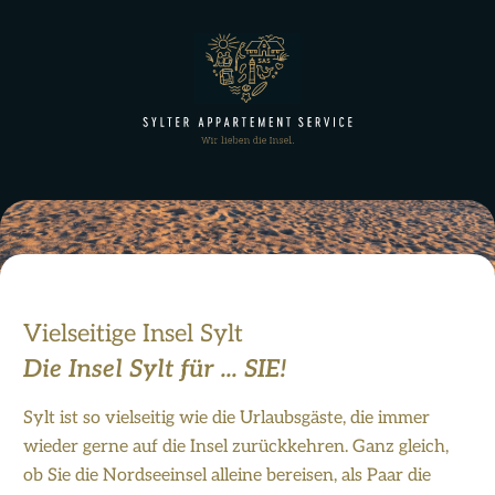
Vielseitige Insel Sylt
Die Insel Sylt für ... SIE!
Sylt ist so vielseitig wie die Urlaubsgäste, die immer
wieder gerne auf die Insel zurückkehren. Ganz gleich,
ob Sie die Nordseeinsel alleine bereisen, als Paar die