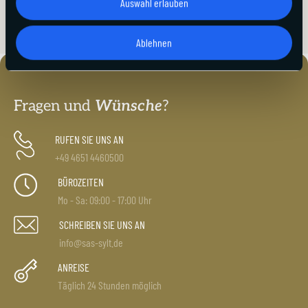
Auswahl erlauben
Ablehnen
Fragen und
Wünsche
?
RUFEN SIE UNS AN
+49 4651 4460500
BÜROZEITEN
Mo - Sa: 09:00 - 17:00 Uhr
SCHREIBEN SIE UNS AN
info@sas-sylt.de
ANREISE
Täglich 24 Stunden möglich