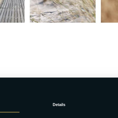
Details
von Gründen in Textform (z. B. Brief, Fax, E-Mail) widerrufen. Die Frist 
r Informationspflichten gemäß Artikel 246 § 2 in Verbindung mit § 1 Abs.