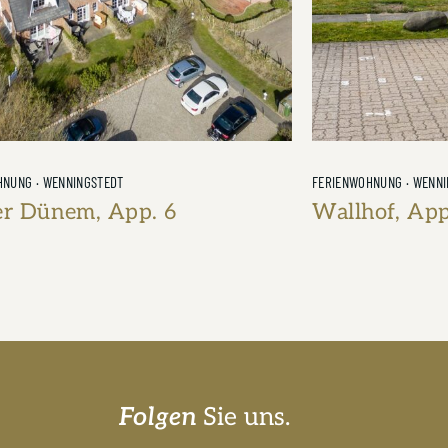
HNUNG · WENNINGSTEDT
FERIENWOHNUNG · WENN
er Dünem, App. 6
Wallhof, App
2 Schlafzimmer
80m²
2 Badezimmer
2 Personen
1 Schlafzimmer
Folgen
Sie uns.