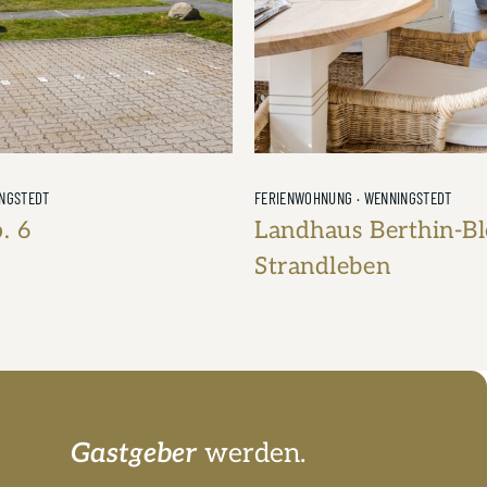
INGSTEDT
FERIENWOHNUNG · WENNINGSTEDT
. 6
Landhaus Berthin-Bl
Strandleben
42m²
1 Badezimmer
2 Personen
1 Schlafzimmer
50m²
1 Badezim
Gastgeber
werden.