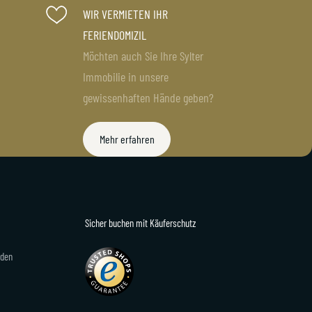
WIR VERMIETEN IHR
rvice
sylterappartementservice
Juli 3
FERIENDOMIZIL
Möchten auch Sie Ihre Sylter
Immobilie in unsere
gewissenhaften Hände geben?
Mehr erfahren
Sicher buchen mit Käuferschutz
rden