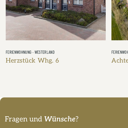
FERIENWOHNUNG · WESTERLAND
FERIENWO
Herzstück Whg. 6
Acht
4 Personen
2 Schlafzimmer
70m²
2 Badezimmer
4 Personen
Fragen und
Wünsche
?