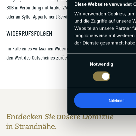
Diese Webseite verwendet 
BGB in Verbindung mit Artikel 246 § 3 EGBGB. Zur Wahrung der Widerru
Wir verwenden Cookies, um I
oder an Sylter Appartement Service GmbH, Berthin-Bleeg-Straße 4, 25
und die Zugriffe auf unsere 
Website an unsere Partner fü
WIDERRUFSFOLGEN
möglicherweise mit weiteren
der Dienste gesammelt habe
Im Falle eines wirksamen Widerrufs sind die beiderseits empfangen
den Wert des Gutscheines zurückerstatten.
Einwilligungsauswahl
Notwendig
Ablehnen
Entdecken Sie unsere Domizile
in Strandnähe.