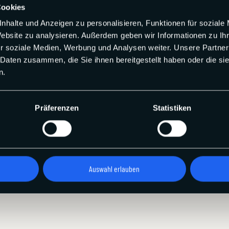
Cookies
fsfrist genügt die rechtzeitige Absendung des Widerrufs oder der Sache.
nhalte und Anzeigen zu personalisieren, Funktionen für soziale
996 Wenningstedt / Sylt
Website zu analysieren. Außerdem geben wir Informationen zu I
r soziale Medien, Werbung und Analysen weiter. Unsere Partner
 Daten zusammen, die Sie ihnen bereitgestellt haben oder die s
n.
en Leistungen zurückzugewähren und ggf. gezogene Nutzungen herauszug
Präferenzen
Statistiken
Auswahl erlauben