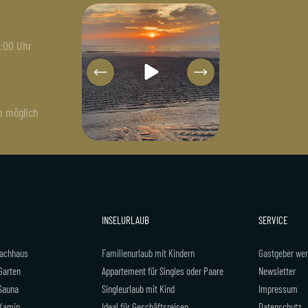
ppartementservice
sylterappartementservice
sylterappartementse
Juli 19
Juli 18
Juli 15
7:00 Uhr
n möglich
INSELURLAUB
SERVICE
dachhaus
Familienurlaub mit Kindern
Gastgeber we
Garten
Appartement für Singles oder Paare
Newsletter
 Sauna
Singleurlaub mit Kind
Impressum
 Kamin
Ideal für Geschäftsreisen
Datenschutz