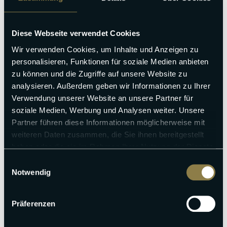
Küchenerstausstattung inklusive
Bis 90 Tage vor Anreise für nur 79,00 € stornieren
Diese Webseite verwendet Cookies
Wir verwenden Cookies, um Inhalte und Anzeigen zu
personalisieren, Funktionen für soziale Medien anbieten
zu können und die Zugriffe auf unsere Website zu
analysieren. Außerdem geben wir Informationen zu Ihrer
Verwendung unserer Website an unsere Partner für
+
Entfernungen
soziale Medien, Werbung und Analysen weiter. Unsere
Partner führen diese Informationen möglicherweise mit
−
weiteren Daten zusammen, die Sie ihnen bereitgestellt
haben oder die sie im Rahmen Ihrer Nutzung der Dienste
gesammelt haben.
Einwilligungsauswahl
Notwendig
Präferenzen