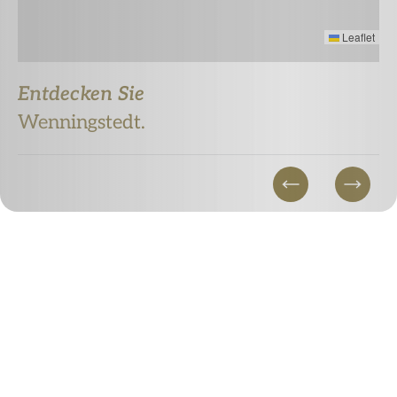
Leaflet
Entdecken Sie
Wenningstedt.
© TSWB