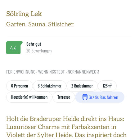
Unsere Philosophie
Sölring Lek
SAS ist grün
Garten. Sauna. Stilsicher.
Gastgeber werden
Sehr gut
4.4
20 Bewertungen
FERIENWOHNUNG
· WENNINGSTEDT
· NORMANNENWEG 3
6 Personen
3 Schlafzimmer
2 Badezimmer
125m²
Gratis Bus fahren
Haustier(e) willkommen
Terrasse
Holt die Braderuper Heide direkt ins Haus:
Luxuriöser Charme mit Farbakzenten in
Violett der Sylter Heide. Das inspiriert doch