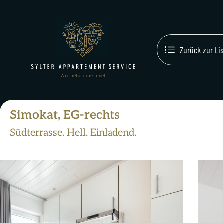
Zurück zur Li
Simokat, EG-rechts
Südterrasse. Hell. Einladend.