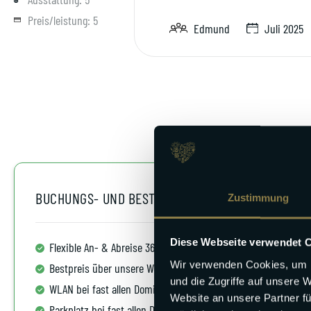
Preis/leistung:
5
Edmund
Juli 2025
BUCHUNGS- UND BESTPREIS-GARANTIE
Zustimmung
Diese Webseite verwendet 
Flexible An- & Abreise 365/7
Kos
Wir verwenden Cookies, um I
Bestpreis über unsere Website
Kin
und die Zugriffe auf unsere 
WLAN bei fast allen Domizilen
Küc
Website an unsere Partner fü
Parkplatz bei fast allen Domizilen
Bis