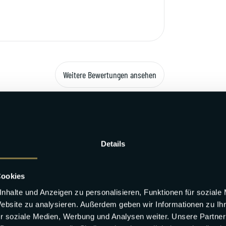
Weitere Bewertungen ansehen
Details
Cookies
tenlose Luxus Kosmetik
nhalte und Anzeigen zu personalisieren, Funktionen für soziale
derbetten & Hochstühle kostenlos
Website zu analysieren. Außerdem geben wir Informationen zu I
henerstausstattung inklusive
r soziale Medien, Werbung und Analysen weiter. Unsere Partner
 90 Tage vor Anreise für nur 79,00 € stornieren