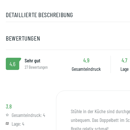
DETAILLIERTE BESCHREIBUNG
BEWERTUNGEN
4.9
4.7
Sehr gut
4.6
27 Bewertungen
Gesamteindruck
Lage
3.8
Stühle in der Küche sind durchg
Gesamteindruck:
4
unbequem. Das Doppelbett im Sch
Lage:
4
Breite relativ schmal!