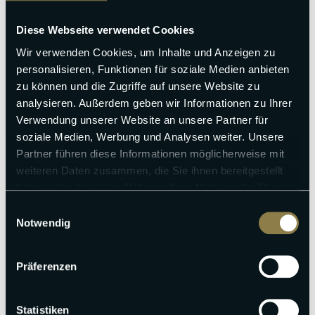
Bis 90 Tage vor Anreise für nur 79,00 € stornieren
Diese Webseite verwendet Cookies
Wir verwenden Cookies, um Inhalte und Anzeigen zu
personalisieren, Funktionen für soziale Medien anbieten
zu können und die Zugriffe auf unsere Website zu
analysieren. Außerdem geben wir Informationen zu Ihrer
+
Entfernungen
Verwendung unserer Website an unsere Partner für
soziale Medien, Werbung und Analysen weiter. Unsere
−
Partner führen diese Informationen möglicherweise mit
weiteren Daten zusammen, die Sie ihnen bereitgestellt
haben oder die sie im Rahmen Ihrer Nutzung der Dienste
gesammelt haben.
Einwilligungsauswahl
Notwendig
Präferenzen
Statistiken