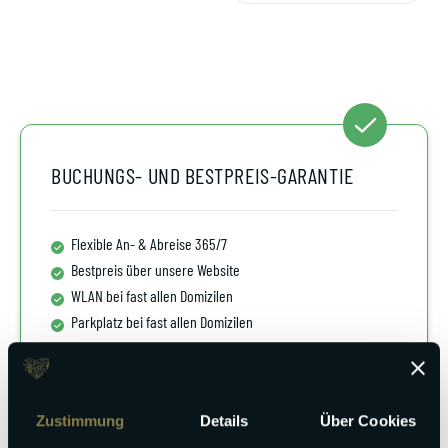
BUCHUNGS- UND BESTPREIS-GARANTIE
Flexible An- & Abreise 365/7
Bestpreis über unsere Website
WLAN bei fast allen Domizilen
Parkplatz bei fast allen Domizilen
Bettwäsche & Handtüchern inklusive
Kostenlose Luxus Kosmetik
Kinderbetten & Hochstühle kostenlos
Zustimmung
Details
Über Cookies
Küchenerstausstattung inklusive