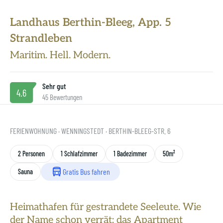
Unsere Philosophie
Landhaus Berthin-Bleeg, App. 5
SAS ist grün
Strandleben
Gastgeber werden
Maritim. Hell. Modern.
Sehr gut
4.6
45 Bewertungen
FERIENWOHNUNG
· WENNINGSTEDT
· BERTHIN-BLEEG-STR. 6
2 Personen
1 Schlafzimmer
1 Badezimmer
50m²
Gratis Bus fahren
Sauna
Heimathafen für gestrandete Seeleute. Wie
der Name schon verrät: das Apartment