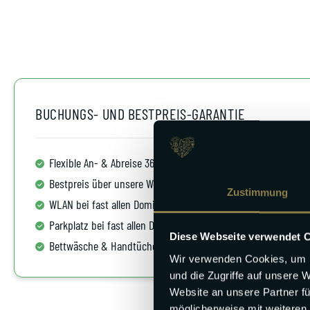
BUCHUNGS- UND BESTPREIS-GARANTIE
Flexible An- & Abreise 365/7
Kos
Bestpreis über unsere Website
Kin
Zustimmung
WLAN bei fast allen Domizilen
Küc
Parkplatz bei fast allen Domizilen
Bis
Diese Webseite verwendet 
Bettwäsche & Handtüchern inklusive
Wir verwenden Cookies, um I
und die Zugriffe auf unsere 
Website an unsere Partner fü
möglicherweise mit weiteren