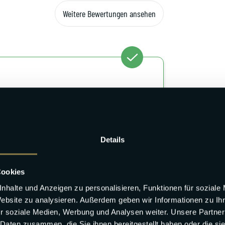
Weitere Bewertungen ansehen
tenlose Luxus Kosmetik
derbetten & Hochstühle kostenlos
Details
henerstausstattung inklusive
 90 Tage vor Anreise für nur 79,00 € stornieren
Cookies
nhalte und Anzeigen zu personalisieren, Funktionen für soziale
Website zu analysieren. Außerdem geben wir Informationen zu I
r soziale Medien, Werbung und Analysen weiter. Unsere Partner
 Daten zusammen, die Sie ihnen bereitgestellt haben oder die s