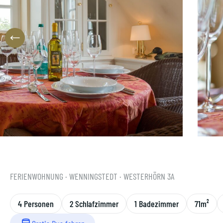
FERIENWOHNUNG
· WENNINGSTEDT
· WESTERHÖRN 3A
4 Personen
2 Schlafzimmer
1 Badezimmer
71m²