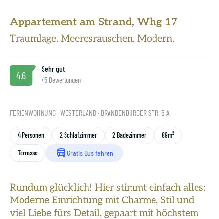
Unsere Philosophie
Appartement am Strand, Whg 17
SAS ist grün
Traumlage. Meeresrauschen. Modern.
Gastgeber werden
Sehr gut
4.6
45 Bewertungen
FERIENWOHNUNG
· WESTERLAND
· BRANDENBURGER STR. 5 A
4 Personen
2 Schlafzimmer
2 Badezimmer
89m²
Gratis Bus fahren
Terrasse
Rundum glücklich! Hier stimmt einfach alles:
Moderne Einrichtung mit Charme, Stil und
viel Liebe fürs Detail, gepaart mit höchstem