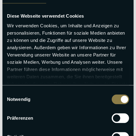
Bis 90 Tage vor Anreise für nur 79,00 € stornieren
Diese Webseite verwendet Cookies
Wir verwenden Cookies, um Inhalte und Anzeigen zu
personalisieren, Funktionen für soziale Medien anbieten
zu können und die Zugriffe auf unsere Website zu
analysieren. Außerdem geben wir Informationen zu Ihrer
+
Entfernungen
Verwendung unserer Website an unsere Partner für
soziale Medien, Werbung und Analysen weiter. Unsere
−
Partner führen diese Informationen möglicherweise mit
weiteren Daten zusammen, die Sie ihnen bereitgestellt
haben oder die sie im Rahmen Ihrer Nutzung der Dienste
gesammelt haben.
Einwilligungsauswahl
Notwendig
Präferenzen